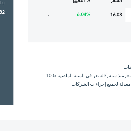
السعر
% التغيير
بدا
82
6.04%
-
16.08
قات
ية معدلة لجميع إجراءات الشركات