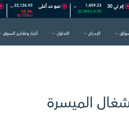
22,126.93
1,459.23
إم تي 30
نمو حد أعلى
-32.34
4.90 (0.34%)
(-0.15%)
سواق
الإدراج
التداول
أخبار وتقارير السوق
البحري
30.98
-0.22 (-0.71%)
تكوين
4.88
0.02 (0.41%)
شغال الميسرة