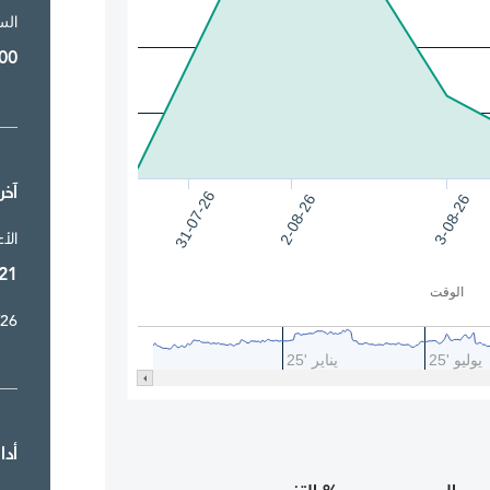
الس
00
آخر 52 أسب
31-07-26
2-08-26
3-08-26
الأ
21
الوقت
/26
يوليو '25
يناير '25
أدا