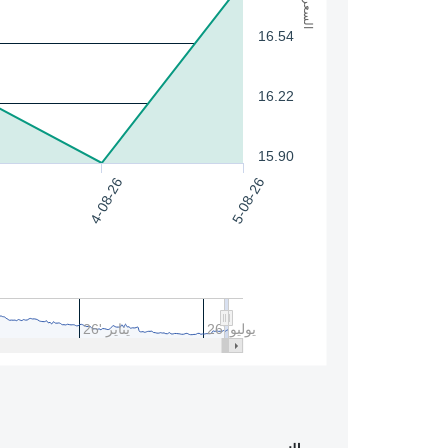
السعر
16.54
16.22
15.90
4-08-26
5-08-26
يوليو '26
يناير '26