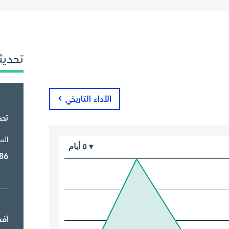
تحديث
الأداء التاريخي
تحد
الس
أيام
٥
▾
86
أف