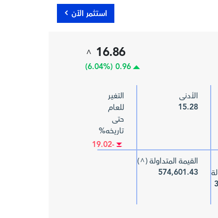
استثمر الآن
16.86
^
0.96 (6.04%)
الأدنى
التغير
15.28
للعام
حتى
تاريخه%
-19.02
القيمة المتداولة (
)
^
574,601.43
لة