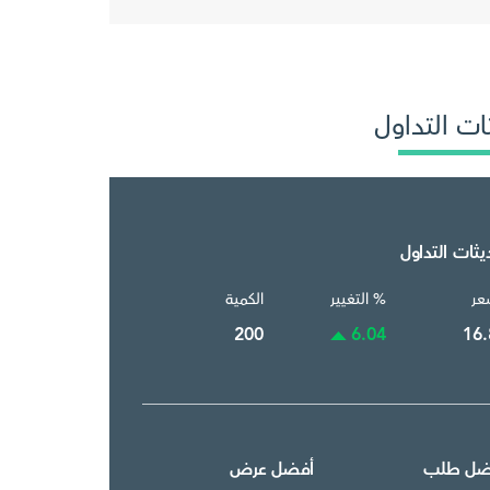
ات التداول
يثات التداول
عر
% التغيير
الكمية
200
6.04
16.
ضل طلب
أفضل عرض