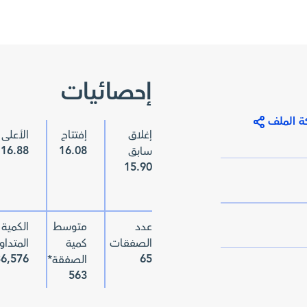
إحصائيات
ة الملف
إغلاق
إفتتاح
الأعلى
16.88
16.08
سابق
15.90
عدد
متوسط
الكمية
الصفقات
كمية
المتداو
36,576
65
الصفقة*
563